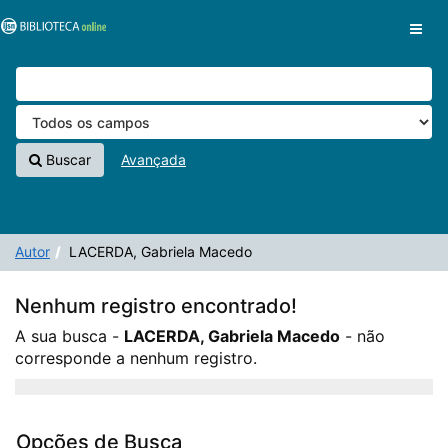
A sua busca -
Pular para o conteúdo
LACERDA, Gabriela Macedo
- não corresponde a
VuFind
nenhum registro.
Buscar
Avançada
Autor
LACERDA, Gabriela Macedo
Nenhum registro encontrado!
A sua busca -
LACERDA, Gabriela Macedo
- não
corresponde a nenhum registro.
Opções de Busca