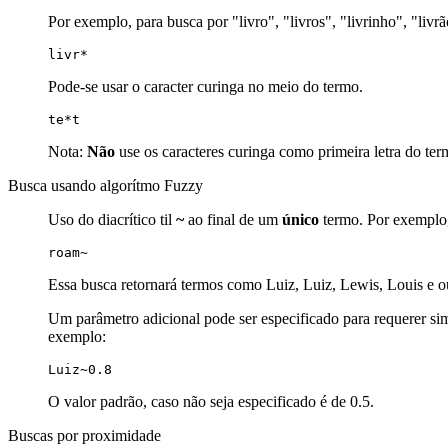
Por exemplo, para busca por "livro", "livros", "livrinho", "livr
livr*
Pode-se usar o caracter curinga no meio do termo.
te*t
Nota:
Não
use os caracteres curinga como primeira letra do ter
Busca usando algorítmo Fuzzy
Uso do diacrítico til
~
ao final de um
único
termo. Por exemplo, 
roam~
Essa busca retornará termos como Luiz, Luiz, Lewis, Louis e o
Um parâmetro adicional pode ser especificado para requerer simu
exemplo:
Luiz~0.8
O valor padrão, caso não seja especificado é de 0.5.
Buscas por proximidade