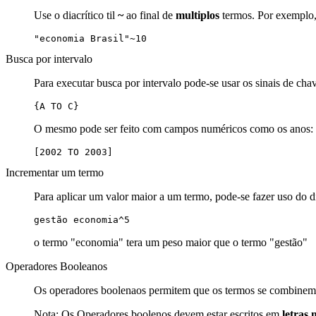
Use o diacrítico til
~
ao final de
multiplos
termos. Por exemplo, 
"economia Brasil"~10
Busca por intervalo
Para executar busca por intervalo pode-se usar os sinais de cha
{A TO C}
O mesmo pode ser feito com campos numéricos como os anos:
[2002 TO 2003]
Incrementar um termo
Para aplicar um valor maior a um termo, pode-se fazer uso do d
gestão economia^5
o termo "economia" tera um peso maior que o termo "gestão"
Operadores Booleanos
Os operadores boolenaos permitem que os termos se combinem 
Nota: Os Operadores boolenos devem estar escritos em
letras 