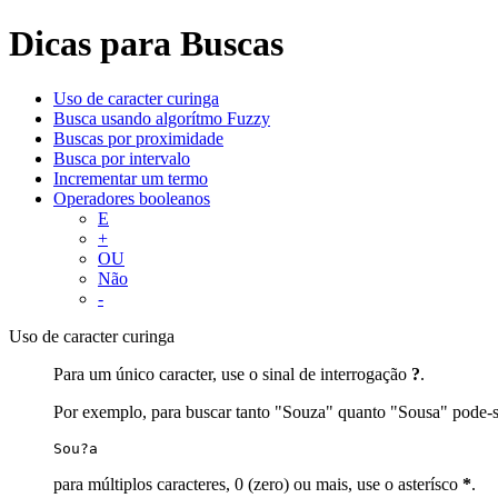
Dicas para Buscas
Uso de caracter curinga
Busca usando algorítmo Fuzzy
Buscas por proximidade
Busca por intervalo
Incrementar um termo
Operadores booleanos
E
+
OU
Não
-
Uso de caracter curinga
Para um único caracter, use o sinal de interrogação
?
.
Por exemplo, para buscar tanto "Souza" quanto "Sousa" pode-s
Sou?a
para múltiplos caracteres, 0 (zero) ou mais, use o asterísco
*
.