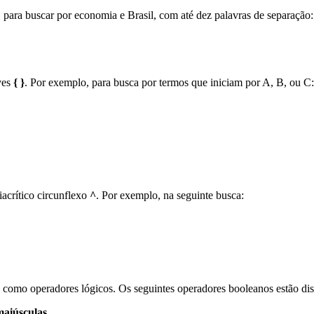
para buscar por economia e Brasil, com até dez palavras de separação:
ves
{ }
. Por exemplo, para busca por termos que iniciam por A, B, ou C:
iacrítico circunflexo
^
. Por exemplo, na seguinte busca:
como operadores lógicos. Os seguintes operadores booleanos estão di
maiúsculas