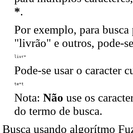
*
.
Por exemplo, para busca p
"livrão" e outros, pode-s
livr*
Pode-se usar o caracter 
te*t
Nota:
Não
use os caracte
do termo de busca.
Busca usando algorítmo Fu