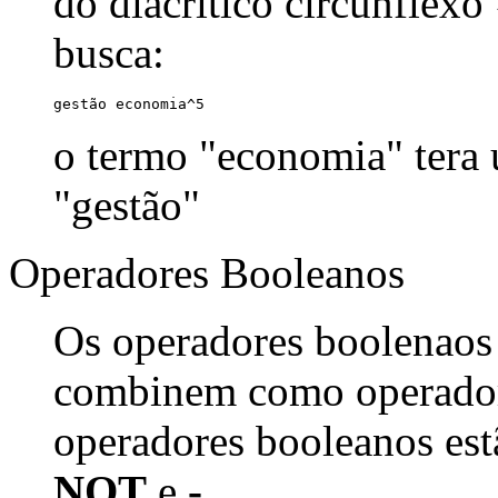
do diacrítico circunflexo
busca:
gestão economia^5
o termo "economia" tera
"gestão"
Operadores Booleanos
Os operadores boolenaos
combinem como operadore
operadores booleanos est
NOT
e
-
.