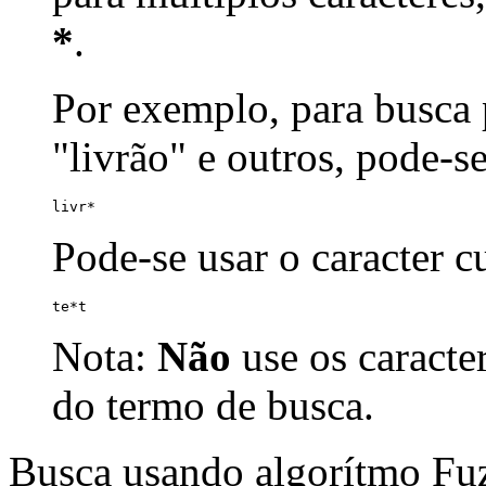
*
.
Por exemplo, para busca p
"livrão" e outros, pode-s
livr*
Pode-se usar o caracter 
te*t
Nota:
Não
use os caracte
do termo de busca.
Busca usando algorítmo Fu