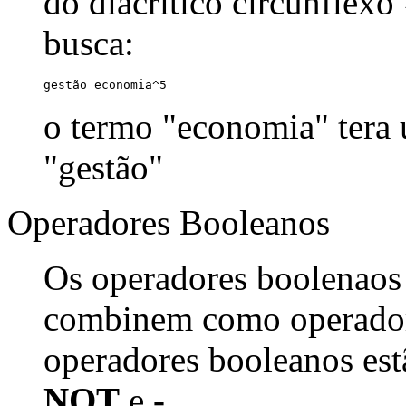
do diacrítico circunflexo
busca:
gestão economia^5
o termo "economia" tera
"gestão"
Operadores Booleanos
Os operadores boolenaos
combinem como operadore
operadores booleanos est
NOT
e
-
.