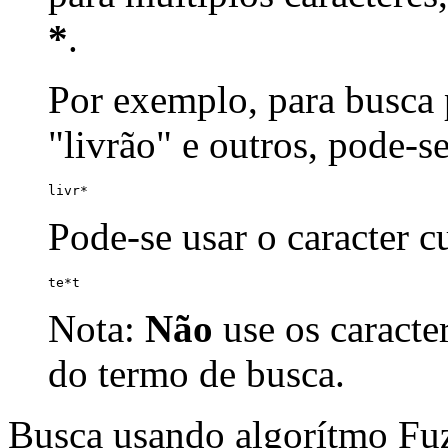
*
.
Por exemplo, para busca p
"livrão" e outros, pode-s
livr*
Pode-se usar o caracter 
te*t
Nota:
Não
use os caracte
do termo de busca.
Busca usando algorítmo Fu