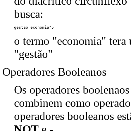
do diacrítico circunflexo
busca:
gestão economia^5
o termo "economia" tera
"gestão"
Operadores Booleanos
Os operadores boolenaos
combinem como operadore
operadores booleanos est
NOT
e
-
.