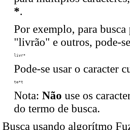
*
.
Por exemplo, para busca p
"livrão" e outros, pode-s
livr*
Pode-se usar o caracter 
te*t
Nota:
Não
use os caracte
do termo de busca.
Busca usando algorítmo Fu