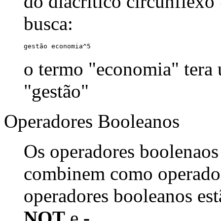
do diacrítico circunflexo
busca:
gestão economia^5
o termo "economia" tera
"gestão"
Operadores Booleanos
Os operadores boolenaos
combinem como operadore
operadores booleanos est
NOT
e
-
.