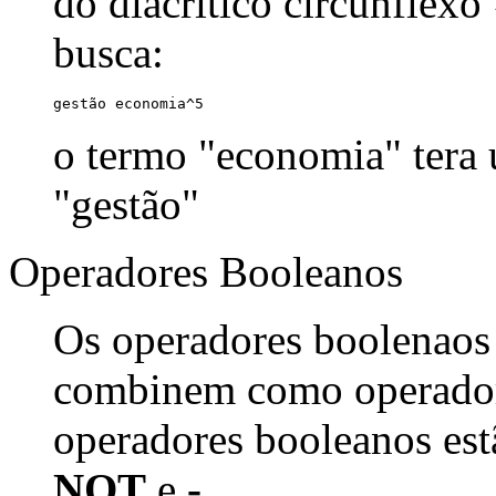
do diacrítico circunflexo
busca:
gestão economia^5
o termo "economia" tera
"gestão"
Operadores Booleanos
Os operadores boolenaos
combinem como operadore
operadores booleanos est
NOT
e
-
.