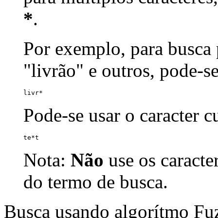
*
.
Por exemplo, para busca p
"livrão" e outros, pode-s
livr*
Pode-se usar o caracter 
te*t
Nota:
Não
use os caracte
do termo de busca.
Busca usando algorítmo Fu