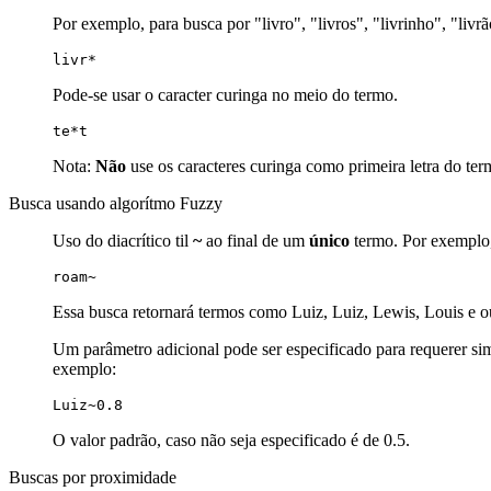
Por exemplo, para busca por "livro", "livros", "livrinho", "livr
livr*
Pode-se usar o caracter curinga no meio do termo.
te*t
Nota:
Não
use os caracteres curinga como primeira letra do ter
Busca usando algorítmo Fuzzy
Uso do diacrítico til
~
ao final de um
único
termo. Por exemplo, 
roam~
Essa busca retornará termos como Luiz, Luiz, Lewis, Louis e o
Um parâmetro adicional pode ser especificado para requerer simu
exemplo:
Luiz~0.8
O valor padrão, caso não seja especificado é de 0.5.
Buscas por proximidade