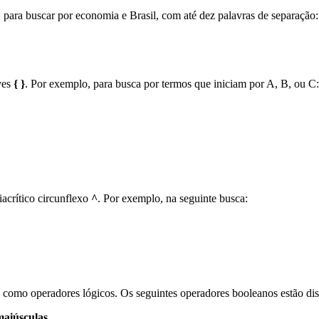
para buscar por economia e Brasil, com até dez palavras de separação:
ves
{ }
. Por exemplo, para busca por termos que iniciam por A, B, ou C:
iacrítico circunflexo
^
. Por exemplo, na seguinte busca:
como operadores lógicos. Os seguintes operadores booleanos estão di
maiúsculas