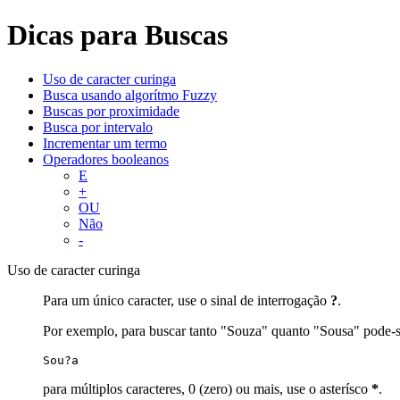
Dicas para Buscas
Uso de caracter curinga
Busca usando algorítmo Fuzzy
Buscas por proximidade
Busca por intervalo
Incrementar um termo
Operadores booleanos
E
+
OU
Não
-
Uso de caracter curinga
Para um único caracter, use o sinal de interrogação
?
.
Por exemplo, para buscar tanto "Souza" quanto "Sousa" pode-s
Sou?a
para múltiplos caracteres, 0 (zero) ou mais, use o asterísco
*
.