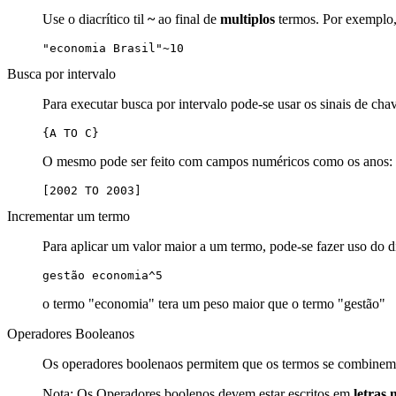
Use o diacrítico til
~
ao final de
multiplos
termos. Por exemplo, 
"economia Brasil"~10
Busca por intervalo
Para executar busca por intervalo pode-se usar os sinais de cha
{A TO C}
O mesmo pode ser feito com campos numéricos como os anos:
[2002 TO 2003]
Incrementar um termo
Para aplicar um valor maior a um termo, pode-se fazer uso do d
gestão economia^5
o termo "economia" tera um peso maior que o termo "gestão"
Operadores Booleanos
Os operadores boolenaos permitem que os termos se combinem 
Nota: Os Operadores boolenos devem estar escritos em
letras 