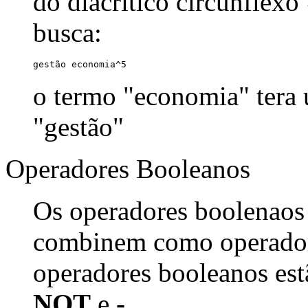
do diacrítico circunflexo
busca:
gestão economia^5
o termo "economia" tera
"gestão"
Operadores Booleanos
Os operadores boolenaos
combinem como operadore
operadores booleanos est
NOT
e
-
.