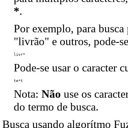
*
.
Por exemplo, para busca p
"livrão" e outros, pode-s
livr*
Pode-se usar o caracter 
te*t
Nota:
Não
use os caracte
do termo de busca.
Busca usando algorítmo Fu