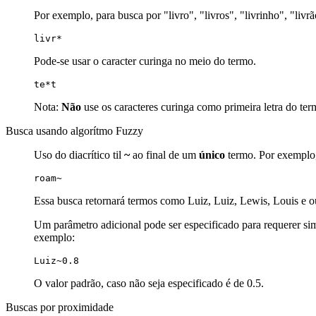
Por exemplo, para busca por "livro", "livros", "livrinho", "livr
livr*
Pode-se usar o caracter curinga no meio do termo.
te*t
Nota:
Não
use os caracteres curinga como primeira letra do ter
Busca usando algorítmo Fuzzy
Uso do diacrítico til
~
ao final de um
único
termo. Por exemplo, 
roam~
Essa busca retornará termos como Luiz, Luiz, Lewis, Louis e o
Um parâmetro adicional pode ser especificado para requerer simu
exemplo:
Luiz~0.8
O valor padrão, caso não seja especificado é de 0.5.
Buscas por proximidade