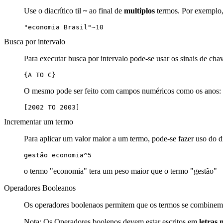
Use o diacrítico til
~
ao final de
multiplos
termos. Por exemplo, 
"economia Brasil"~10
Busca por intervalo
Para executar busca por intervalo pode-se usar os sinais de cha
{A TO C}
O mesmo pode ser feito com campos numéricos como os anos:
[2002 TO 2003]
Incrementar um termo
Para aplicar um valor maior a um termo, pode-se fazer uso do d
gestão economia^5
o termo "economia" tera um peso maior que o termo "gestão"
Operadores Booleanos
Os operadores boolenaos permitem que os termos se combinem 
Nota: Os Operadores boolenos devem estar escritos em
letras 