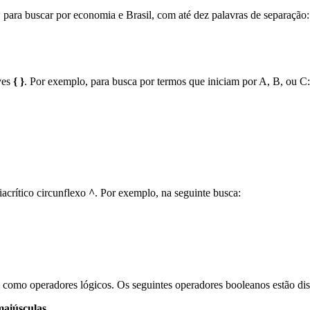
para buscar por economia e Brasil, com até dez palavras de separação:
ves
{ }
. Por exemplo, para busca por termos que iniciam por A, B, ou C:
iacrítico circunflexo
^
. Por exemplo, na seguinte busca:
como operadores lógicos. Os seguintes operadores booleanos estão di
maiúsculas