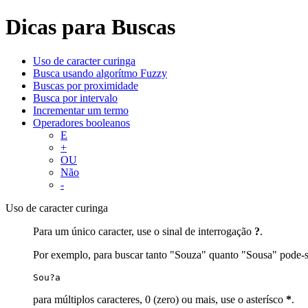
Dicas para Buscas
Uso de caracter curinga
Busca usando algorítmo Fuzzy
Buscas por proximidade
Busca por intervalo
Incrementar um termo
Operadores booleanos
E
+
OU
Não
-
Uso de caracter curinga
Para um único caracter, use o sinal de interrogação
?
.
Por exemplo, para buscar tanto "Souza" quanto "Sousa" pode-s
Sou?a
para múltiplos caracteres, 0 (zero) ou mais, use o asterísco
*
.