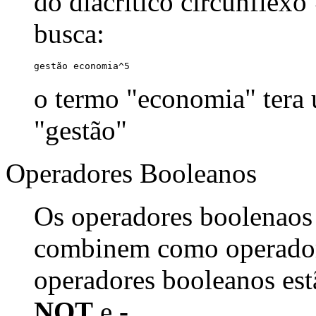
do diacrítico circunflexo
busca:
gestão economia^5
o termo "economia" tera
"gestão"
Operadores Booleanos
Os operadores boolenaos
combinem como operadore
operadores booleanos est
NOT
e
-
.