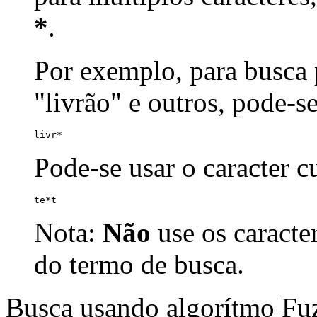
*
.
Por exemplo, para busca p
"livrão" e outros, pode-s
livr*
Pode-se usar o caracter 
te*t
Nota:
Não
use os caracte
do termo de busca.
Busca usando algorítmo Fu