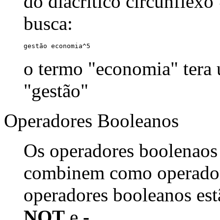
do diacrítico circunflexo
busca:
gestão economia^5
o termo "economia" tera
"gestão"
Operadores Booleanos
Os operadores boolenaos
combinem como operadore
operadores booleanos est
NOT
e
-
.