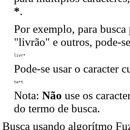
*
.
Por exemplo, para busca p
"livrão" e outros, pode-s
livr*
Pode-se usar o caracter 
te*t
Nota:
Não
use os caracte
do termo de busca.
Busca usando algorítmo Fu