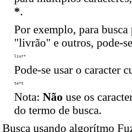
*
.
Por exemplo, para busca p
"livrão" e outros, pode-s
livr*
Pode-se usar o caracter 
te*t
Nota:
Não
use os caracte
do termo de busca.
Busca usando algorítmo Fu