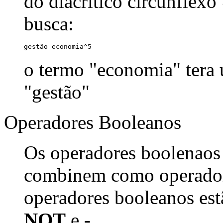
do diacrítico circunflexo
busca:
gestão economia^5
o termo "economia" tera
"gestão"
Operadores Booleanos
Os operadores boolenaos
combinem como operadore
operadores booleanos est
NOT
e
-
.