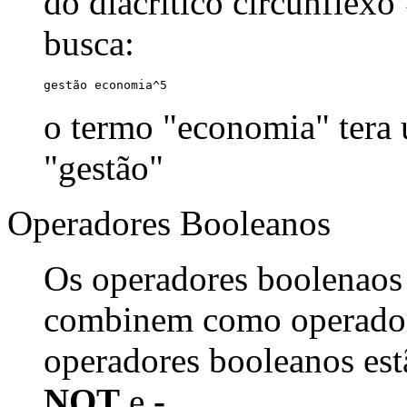
do diacrítico circunflexo
busca:
gestão economia^5
o termo "economia" tera
"gestão"
Operadores Booleanos
Os operadores boolenaos
combinem como operadore
operadores booleanos est
NOT
e
-
.