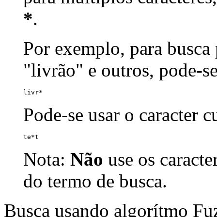
*
.
Por exemplo, para busca p
"livrão" e outros, pode-s
livr*
Pode-se usar o caracter 
te*t
Nota:
Não
use os caracte
do termo de busca.
Busca usando algorítmo Fu