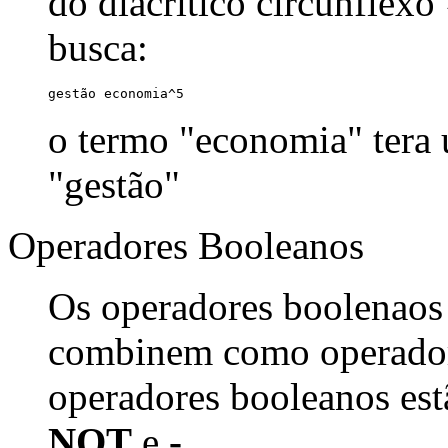
do diacrítico circunflexo
busca:
gestão economia^5
o termo "economia" tera
"gestão"
Operadores Booleanos
Os operadores boolenaos
combinem como operadore
operadores booleanos est
NOT
e
-
.