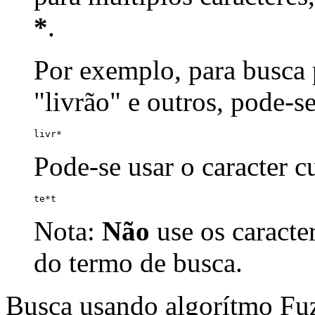
*
.
Por exemplo, para busca p
"livrão" e outros, pode-s
livr*
Pode-se usar o caracter 
te*t
Nota:
Não
use os caracte
do termo de busca.
Busca usando algorítmo Fu