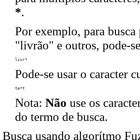
*
.
Por exemplo, para busca p
"livrão" e outros, pode-s
livr*
Pode-se usar o caracter 
te*t
Nota:
Não
use os caracte
do termo de busca.
Busca usando algorítmo Fu