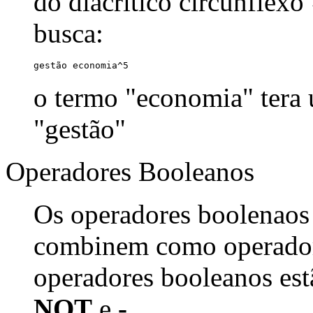
do diacrítico circunflexo
busca:
gestão economia^5
o termo "economia" tera
"gestão"
Operadores Booleanos
Os operadores boolenaos
combinem como operadore
operadores booleanos est
NOT
e
-
.