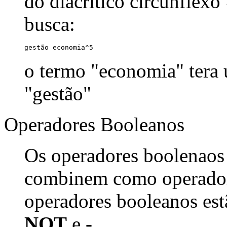
do diacrítico circunflexo
busca:
gestão economia^5
o termo "economia" tera
"gestão"
Operadores Booleanos
Os operadores boolenaos
combinem como operadore
operadores booleanos est
NOT
e
-
.