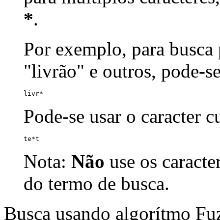
*
.
Por exemplo, para busca p
"livrão" e outros, pode-s
livr*
Pode-se usar o caracter 
te*t
Nota:
Não
use os caracte
do termo de busca.
Busca usando algorítmo Fu