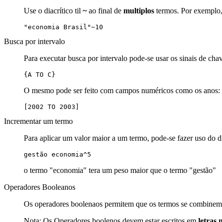
Use o diacrítico til
~
ao final de
multiplos
termos. Por exemplo, 
"economia Brasil"~10
Busca por intervalo
Para executar busca por intervalo pode-se usar os sinais de cha
{A TO C}
O mesmo pode ser feito com campos numéricos como os anos:
[2002 TO 2003]
Incrementar um termo
Para aplicar um valor maior a um termo, pode-se fazer uso do d
gestão economia^5
o termo "economia" tera um peso maior que o termo "gestão"
Operadores Booleanos
Os operadores boolenaos permitem que os termos se combinem 
Nota: Os Operadores boolenos devem estar escritos em
letras 