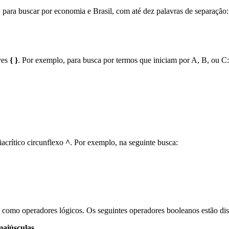
para buscar por economia e Brasil, com até dez palavras de separação:
ves
{ }
. Por exemplo, para busca por termos que iniciam por A, B, ou C:
iacrítico circunflexo
^
. Por exemplo, na seguinte busca:
como operadores lógicos. Os seguintes operadores booleanos estão di
maiúsculas