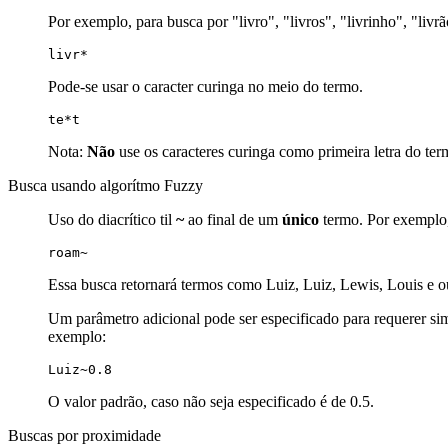
Por exemplo, para busca por "livro", "livros", "livrinho", "livr
livr*
Pode-se usar o caracter curinga no meio do termo.
te*t
Nota:
Não
use os caracteres curinga como primeira letra do ter
Busca usando algorítmo Fuzzy
Uso do diacrítico til
~
ao final de um
único
termo. Por exemplo, 
roam~
Essa busca retornará termos como Luiz, Luiz, Lewis, Louis e o
Um parâmetro adicional pode ser especificado para requerer simu
exemplo:
Luiz~0.8
O valor padrão, caso não seja especificado é de 0.5.
Buscas por proximidade