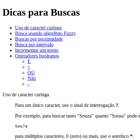
Dicas para Buscas
Uso de caracter curinga
Busca usando algorítmo Fuzzy
Buscas por proximidade
Busca por intervalo
Incrementar um termo
Operadores booleanos
E
+
OU
Não
-
Uso de caracter curinga
Para um único caracter, use o sinal de interrogação
?
.
Por exemplo, para buscar tanto "Souza" quanto "Sousa" pode-s
Sou?a
para múltiplos caracteres, 0 (zero) ou mais, use o asterísco
*
.