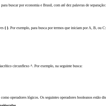
para buscar por economia e Brasil, com até dez palavras de separação:
ves
{ }
. Por exemplo, para busca por termos que iniciam por A, B, ou C:
iacrítico circunflexo
^
. Por exemplo, na seguinte busca:
como operadores lógicos. Os seguintes operadores booleanos estão di
maiúsculas