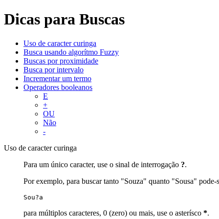
Dicas para Buscas
Uso de caracter curinga
Busca usando algorítmo Fuzzy
Buscas por proximidade
Busca por intervalo
Incrementar um termo
Operadores booleanos
E
+
OU
Não
-
Uso de caracter curinga
Para um único caracter, use o sinal de interrogação
?
.
Por exemplo, para buscar tanto "Souza" quanto "Sousa" pode-s
Sou?a
para múltiplos caracteres, 0 (zero) ou mais, use o asterísco
*
.