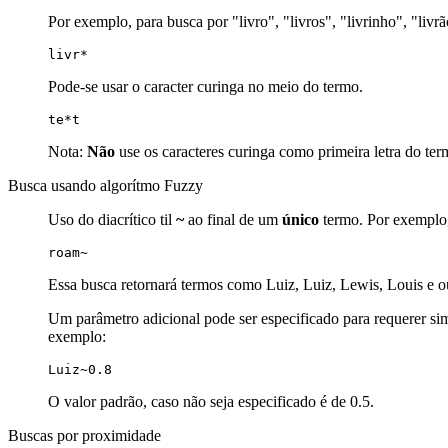
Por exemplo, para busca por "livro", "livros", "livrinho", "livr
livr*
Pode-se usar o caracter curinga no meio do termo.
te*t
Nota:
Não
use os caracteres curinga como primeira letra do ter
Busca usando algorítmo Fuzzy
Uso do diacrítico til
~
ao final de um
único
termo. Por exemplo, 
roam~
Essa busca retornará termos como Luiz, Luiz, Lewis, Louis e o
Um parâmetro adicional pode ser especificado para requerer simu
exemplo:
Luiz~0.8
O valor padrão, caso não seja especificado é de 0.5.
Buscas por proximidade