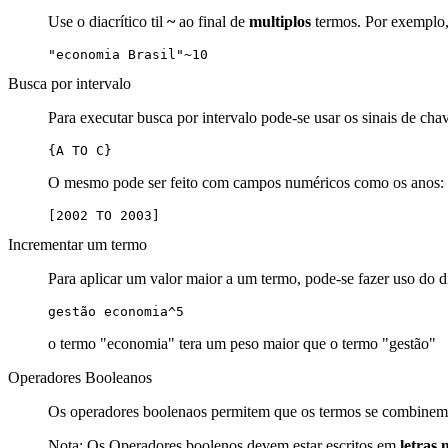
Use o diacrítico til
~
ao final de
multiplos
termos. Por exemplo, 
"economia Brasil"~10
Busca por intervalo
Para executar busca por intervalo pode-se usar os sinais de cha
{A TO C}
O mesmo pode ser feito com campos numéricos como os anos:
[2002 TO 2003]
Incrementar um termo
Para aplicar um valor maior a um termo, pode-se fazer uso do d
gestão economia^5
o termo "economia" tera um peso maior que o termo "gestão"
Operadores Booleanos
Os operadores boolenaos permitem que os termos se combinem 
Nota: Os Operadores boolenos devem estar escritos em
letras 