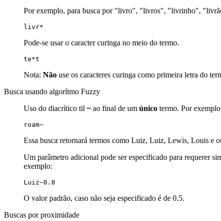
Por exemplo, para busca por "livro", "livros", "livrinho", "livr
livr*
Pode-se usar o caracter curinga no meio do termo.
te*t
Nota:
Não
use os caracteres curinga como primeira letra do ter
Busca usando algorítmo Fuzzy
Uso do diacrítico til
~
ao final de um
único
termo. Por exemplo, 
roam~
Essa busca retornará termos como Luiz, Luiz, Lewis, Louis e o
Um parâmetro adicional pode ser especificado para requerer simu
exemplo:
Luiz~0.8
O valor padrão, caso não seja especificado é de 0.5.
Buscas por proximidade