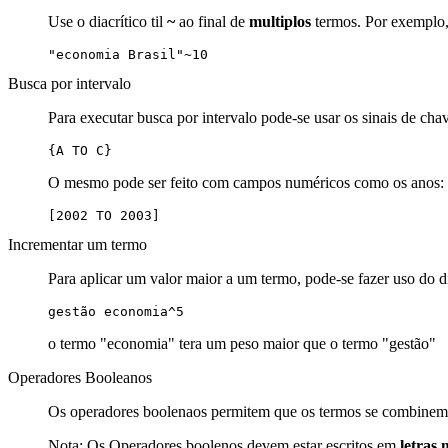
Use o diacrítico til
~
ao final de
multiplos
termos. Por exemplo, 
"economia Brasil"~10
Busca por intervalo
Para executar busca por intervalo pode-se usar os sinais de cha
{A TO C}
O mesmo pode ser feito com campos numéricos como os anos:
[2002 TO 2003]
Incrementar um termo
Para aplicar um valor maior a um termo, pode-se fazer uso do d
gestão economia^5
o termo "economia" tera um peso maior que o termo "gestão"
Operadores Booleanos
Os operadores boolenaos permitem que os termos se combinem 
Nota: Os Operadores boolenos devem estar escritos em
letras 