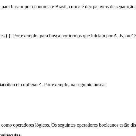
para buscar por economia e Brasil, com até dez palavras de separação:
ves
{ }
. Por exemplo, para busca por termos que iniciam por A, B, ou C:
iacrítico circunflexo
^
. Por exemplo, na seguinte busca:
como operadores lógicos. Os seguintes operadores booleanos estão di
maiúsculas