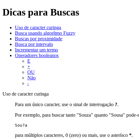
Dicas para Buscas
Uso de caracter curinga
Busca usando algorítmo Fuzzy
Buscas por proximidade
Busca por intervalo
Incrementar um termo
Operadores booleanos
E
+
OU
Não
-
Uso de caracter curinga
Para um único caracter, use o sinal de interrogação
?
.
Por exemplo, para buscar tanto "Souza" quanto "Sousa" pode-s
Sou?a
para múltiplos caracteres, 0 (zero) ou mais, use o asterísco
*
.