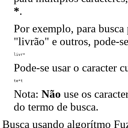
*
.
Por exemplo, para busca p
"livrão" e outros, pode-s
livr*
Pode-se usar o caracter 
te*t
Nota:
Não
use os caracte
do termo de busca.
Busca usando algorítmo Fu