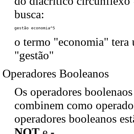
do diacrítico circunflexo
busca:
gestão economia^5
o termo "economia" tera
"gestão"
Operadores Booleanos
Os operadores boolenaos
combinem como operadore
operadores booleanos est
NOT
e
-
.