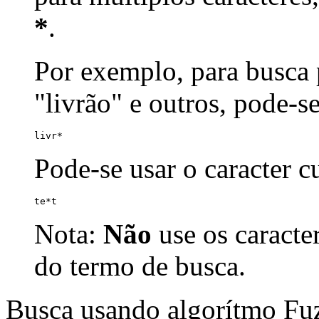
*
.
Por exemplo, para busca p
"livrão" e outros, pode-s
livr*
Pode-se usar o caracter 
te*t
Nota:
Não
use os caracte
do termo de busca.
Busca usando algorítmo Fu