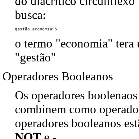
do diacrítico circunflexo
busca:
gestão economia^5
o termo "economia" tera
"gestão"
Operadores Booleanos
Os operadores boolenaos
combinem como operadore
operadores booleanos est
NOT
e
-
.