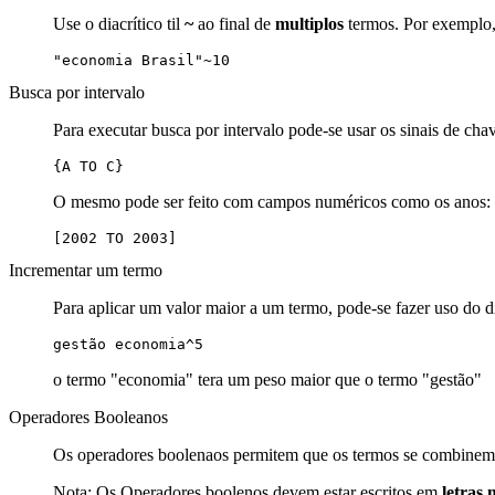
Use o diacrítico til
~
ao final de
multiplos
termos. Por exemplo, 
"economia Brasil"~10
Busca por intervalo
Para executar busca por intervalo pode-se usar os sinais de cha
{A TO C}
O mesmo pode ser feito com campos numéricos como os anos:
[2002 TO 2003]
Incrementar um termo
Para aplicar um valor maior a um termo, pode-se fazer uso do d
gestão economia^5
o termo "economia" tera um peso maior que o termo "gestão"
Operadores Booleanos
Os operadores boolenaos permitem que os termos se combinem 
Nota: Os Operadores boolenos devem estar escritos em
letras 