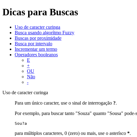
Dicas para Buscas
Uso de caracter curinga
Busca usando algorítmo Fuzzy
Buscas por proximidade
Busca por intervalo
Incrementar um termo
Operadores booleanos
E
+
OU
Não
-
Uso de caracter curinga
Para um único caracter, use o sinal de interrogação
?
.
Por exemplo, para buscar tanto "Souza" quanto "Sousa" pode-s
Sou?a
para múltiplos caracteres, 0 (zero) ou mais, use o asterísco
*
.