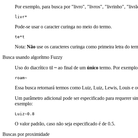
Por exemplo, para busca por "livro", "livros", "livrinho", "livr
livr*
Pode-se usar o caracter curinga no meio do termo.
te*t
Nota:
Não
use os caracteres curinga como primeira letra do ter
Busca usando algorítmo Fuzzy
Uso do diacrítico til
~
ao final de um
único
termo. Por exemplo, 
roam~
Essa busca retornará termos como Luiz, Luiz, Lewis, Louis e o
Um parâmetro adicional pode ser especificado para requerer simu
exemplo:
Luiz~0.8
O valor padrão, caso não seja especificado é de 0.5.
Buscas por proximidade