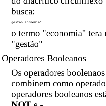
do diacrítico circunflexo
busca:
gestão economia^5
o termo "economia" tera
"gestão"
Operadores Booleanos
Os operadores boolenaos
combinem como operadore
operadores booleanos est
NOT
e
-
.