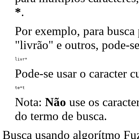
*
.
Por exemplo, para busca p
"livrão" e outros, pode-s
livr*
Pode-se usar o caracter 
te*t
Nota:
Não
use os caracte
do termo de busca.
Busca usando algorítmo Fu