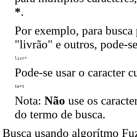
*
.
Por exemplo, para busca p
"livrão" e outros, pode-s
livr*
Pode-se usar o caracter 
te*t
Nota:
Não
use os caracte
do termo de busca.
Busca usando algorítmo Fu