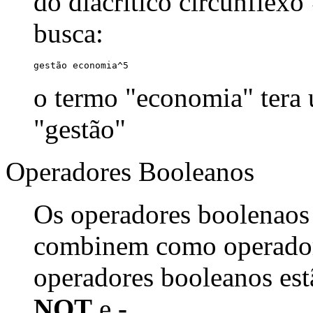
do diacrítico circunflexo
busca:
gestão economia^5
o termo "economia" tera
"gestão"
Operadores Booleanos
Os operadores boolenaos
combinem como operadore
operadores booleanos est
NOT
e
-
.