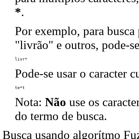
*
.
Por exemplo, para busca p
"livrão" e outros, pode-s
livr*
Pode-se usar o caracter 
te*t
Nota:
Não
use os caracte
do termo de busca.
Busca usando algorítmo Fu