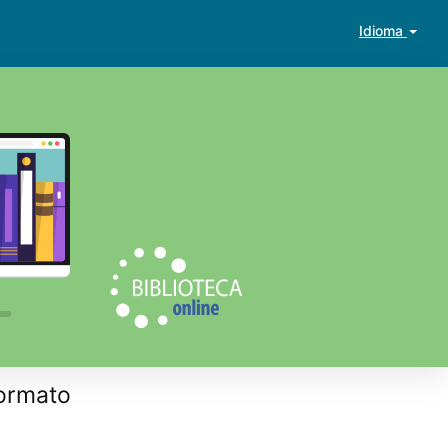
Idioma
ormato