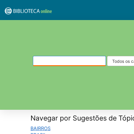
Pular para o conteúdo
VuFind
Navegar por Sugestões de Tópi
BAIRROS