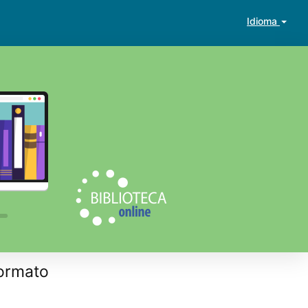
Idioma
ormato