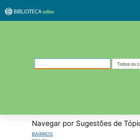
Pular para o conteúdo
VuFind
Navegar por Sugestões de Tópi
BAIRROS