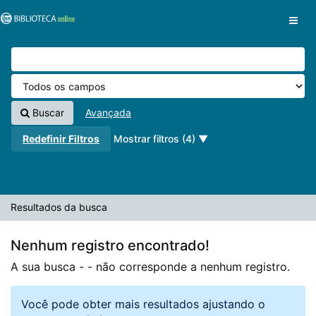
A sua busca -
Pular para o conteúdo
- não corresponde a nenhum registro.
VuFind
Buscar
Avançada
Redefinir Filtros
Mostrar filtros (4)
Resultados da busca
Nenhum registro encontrado!
A sua busca -
- não corresponde a nenhum registro.
Você pode obter mais resultados ajustando o