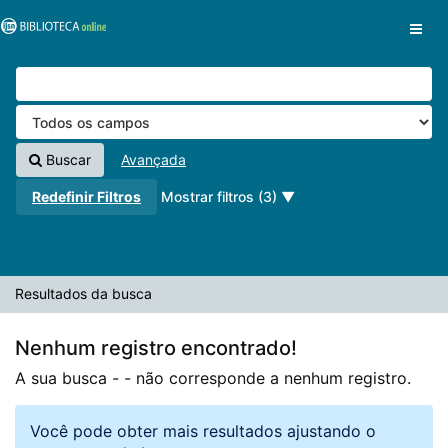
A sua busca -
Pular para o conteúdo
- não corresponde a nenhum registro.
VuFind
Buscar
Avançada
Redefinir Filtros
Mostrar filtros (3)
Resultados da busca
Nenhum registro encontrado!
A sua busca -
- não corresponde a nenhum registro.
Você pode obter mais resultados ajustando o