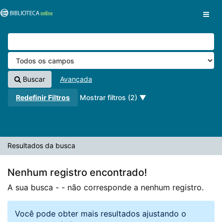
A sua busca -
Pular para o conteúdo
- não corresponde a nenhum registro.
VuFind
Buscar
Avançada
Redefinir Filtros
Mostrar filtros (2)
Resultados da busca
Nenhum registro encontrado!
A sua busca -
- não corresponde a nenhum registro.
Você pode obter mais resultados ajustando o