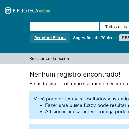
A sua busca -
Pular para o conteúdo
- não corresponde a nenhum registro.
VuFind
Redefinir Filtros
Sugestões de Tópicos:
DE
Resultados da busca
Nenhum registro encontrado!
A sua busca -
- não corresponde a nenhum re
Você pode obter mais resultados ajustand
Fazer uma busca fuzzy pode resultar 
Adicionar um caractere curinga pode 