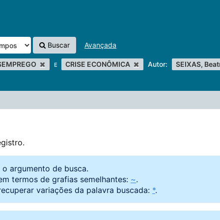
Buscar
Avançada
SEMPREGO
CRISE ECONÔMICA
Autor:
SEIXAS, Beat
E
gistro.
o o argumento de busca.
em termos de grafias semelhantes:
~
.
recuperar variações da palavra buscada:
*
.