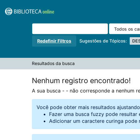
A sua busca -
Pular para o conteúdo
- não corresponde a nenhum registro.
VuFind
Redefinir Filtros
Sugestões de Tópicos:
DE
Resultados da busca
Nenhum registro encontrado!
A sua busca -
- não corresponde a nenhum re
Você pode obter mais resultados ajustand
Fazer uma busca fuzzy pode resultar 
Adicionar um caractere curinga pode 