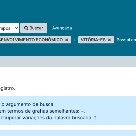
Buscar
Avançada
SENVOLVIMENTO ECONÔMICO
VITÓRIA-ES
Possui co
E
gistro.
o o argumento de busca.
em termos de grafias semelhantes:
~
.
recuperar variações da palavra buscada:
*
.