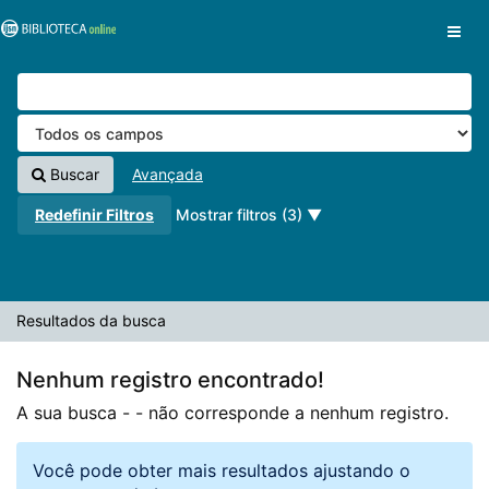
A sua busca -
Pular para o conteúdo
- não corresponde a nenhum registro.
VuFind
Buscar
Avançada
Redefinir Filtros
Mostrar filtros (3)
Resultados da busca
Nenhum registro encontrado!
A sua busca -
- não corresponde a nenhum registro.
Você pode obter mais resultados ajustando o