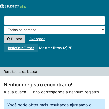
A sua busca -
Pular para o conteúdo
- não corresponde a nenhum registro.
VuFind
Buscar
Avançada
Redefinir Filtros
Mostrar filtros (2)
Resultados da busca
Nenhum registro encontrado!
A sua busca -
- não corresponde a nenhum registro.
Você pode obter mais resultados ajustando o