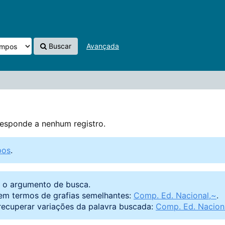
istro.
Buscar
Avançada
esponde a nenhum registro.
pos
.
o o argumento de busca.
em termos de grafias semelhantes:
Comp. Ed. Nacional,~
.
recuperar variações da palavra buscada:
Comp. Ed. Naciona