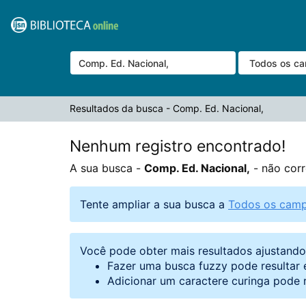
A sua busca -
Pular para o conteúdo
Comp. Ed. Nacional,
- não corresponde a nenhum reg
VuFind
Resultados da busca - Comp. Ed. Nacional,
Nenhum registro encontrado!
A sua busca -
Comp. Ed. Nacional,
- não corr
Tente ampliar a sua busca a
Todos os cam
Você pode obter mais resultados ajustand
Fazer uma busca fuzzy pode resultar 
Adicionar um caractere curinga pode 