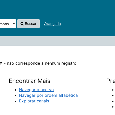
nenhum registro.
Buscar
Avançada
Y
- não corresponde a nenhum registro.
Encontrar Mais
Pre
Navegar o acervo
Navegar por ordem alfabética
Explorar canais