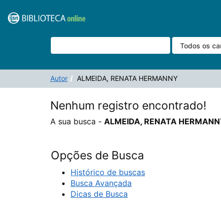
A sua busca -
Pular para o conteúdo
ALMEIDA, RENATA HERMANNY
- não corresponde a 
VuFind
Autor
ALMEIDA, RENATA HERMANNY
Nenhum registro encontrado!
A sua busca -
ALMEIDA, RENATA HERMANN
Opções de Busca
Histórico de buscas
Busca Avançada
Dicas de Busca