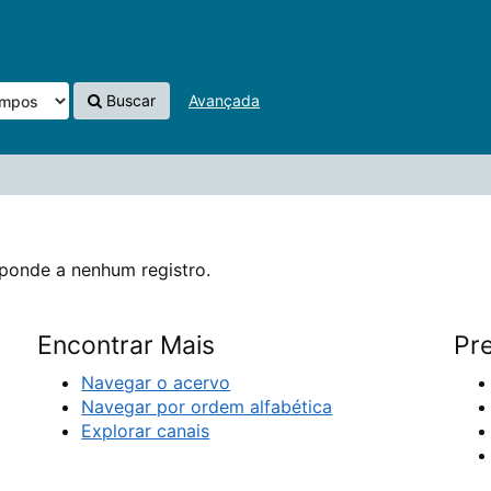
ro.
Buscar
Avançada
ponde a nenhum registro.
Encontrar Mais
Pre
Navegar o acervo
Navegar por ordem alfabética
Explorar canais