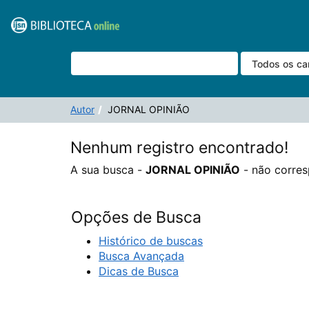
A sua busca -
Pular para o conteúdo
JORNAL OPINIÃO
- não corresponde a nenhum regist
VuFind
Autor
JORNAL OPINIÃO
Nenhum registro encontrado!
A sua busca -
JORNAL OPINIÃO
- não corres
Opções de Busca
Histórico de buscas
Busca Avançada
Dicas de Busca