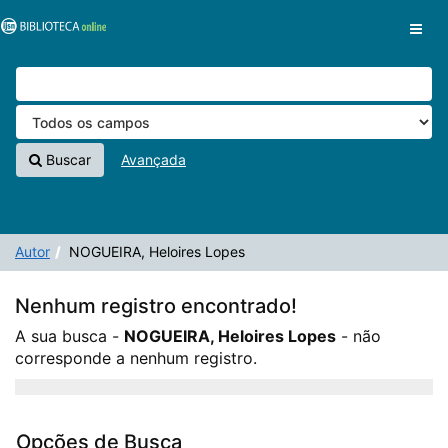
A sua busca -
Pular para o conteúdo
NOGUEIRA, Heloires Lopes
- não corresponde a
VuFind
nenhum registro.
Buscar
Avançada
Autor
NOGUEIRA, Heloires Lopes
Nenhum registro encontrado!
A sua busca -
NOGUEIRA, Heloires Lopes
- não
corresponde a nenhum registro.
Opções de Busca