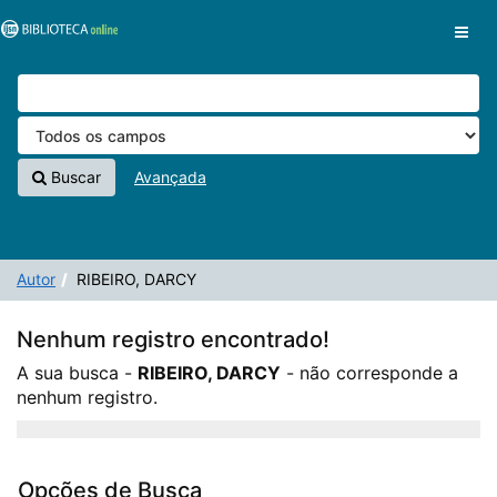
A sua busca -
Pular para o conteúdo
RIBEIRO, DARCY
- não corresponde a nenhum
VuFind
registro.
Buscar
Avançada
Autor
RIBEIRO, DARCY
Nenhum registro encontrado!
A sua busca -
RIBEIRO, DARCY
- não corresponde a
nenhum registro.
Opções de Busca