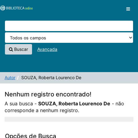
A sua busca -
Pular para o conteúdo
SOUZA, Roberta Lourenco De
- não corresponde a
VuFind
nenhum registro.
Buscar
Avançada
Autor
SOUZA, Roberta Lourenco De
Nenhum registro encontrado!
A sua busca -
SOUZA, Roberta Lourenco De
- não
corresponde a nenhum registro.
Opções de Busca