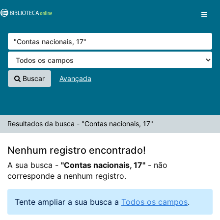
A sua busca -
Pular para o conteúdo
"Contas nacionais, 17"
- não corresponde a nenhum
VuFind
registro.
Buscar
Avançada
Resultados da busca - "Contas nacionais, 17"
Nenhum registro encontrado!
A sua busca -
"Contas nacionais, 17"
- não
corresponde a nenhum registro.
Tente ampliar a sua busca a
Todos os campos
.