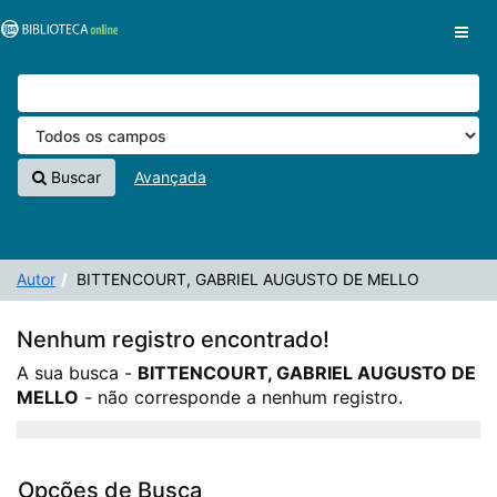
A sua busca -
Pular para o conteúdo
BITTENCOURT, GABRIEL AUGUSTO DE MELLO
-
VuFind
não corresponde a nenhum registro.
Buscar
Avançada
Autor
BITTENCOURT, GABRIEL AUGUSTO DE MELLO
Nenhum registro encontrado!
A sua busca -
BITTENCOURT, GABRIEL AUGUSTO DE
MELLO
- não corresponde a nenhum registro.
Opções de Busca