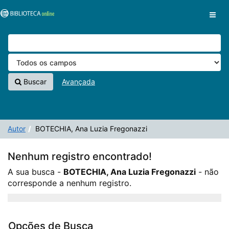
A sua busca -
Pular para o conteúdo
BOTECHIA, Ana Luzia Fregonazzi
- não
VuFind
corresponde a nenhum registro.
Buscar
Avançada
Autor
BOTECHIA, Ana Luzia Fregonazzi
Nenhum registro encontrado!
A sua busca -
BOTECHIA, Ana Luzia Fregonazzi
- não
corresponde a nenhum registro.
Opções de Busca