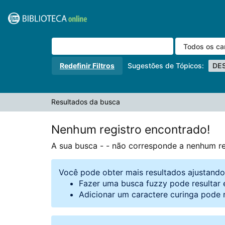
A sua busca -
Pular para o conteúdo
- não corresponde a nenhum registro.
VuFind
Redefinir Filtros
Sugestões de Tópicos:
DE
Resultados da busca
Nenhum registro encontrado!
A sua busca -
- não corresponde a nenhum re
Você pode obter mais resultados ajustand
Fazer uma busca fuzzy pode resultar 
Adicionar um caractere curinga pode 