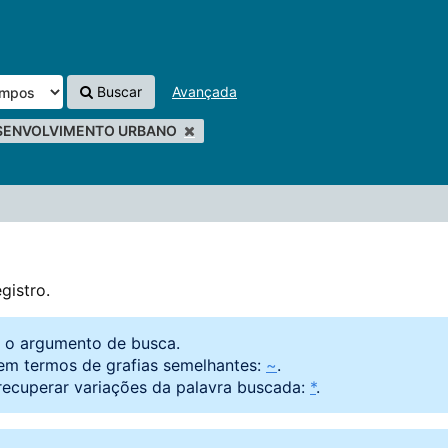
Buscar
Avançada
SENVOLVIMENTO URBANO
gistro.
o o argumento de busca.
em termos de grafias semelhantes:
~
.
recuperar variações da palavra buscada:
*
.