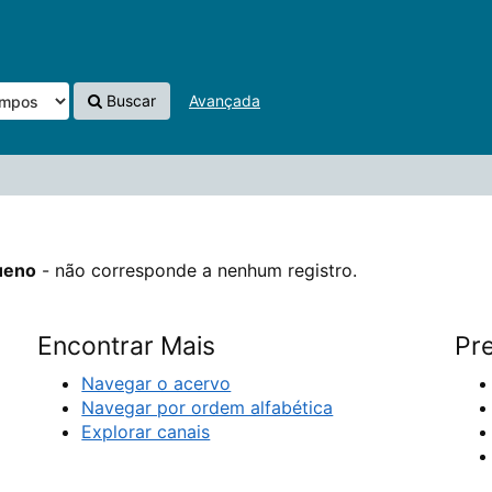
e a nenhum registro.
Buscar
Avançada
ueno
- não corresponde a nenhum registro.
Encontrar Mais
Pre
Navegar o acervo
Navegar por ordem alfabética
Explorar canais