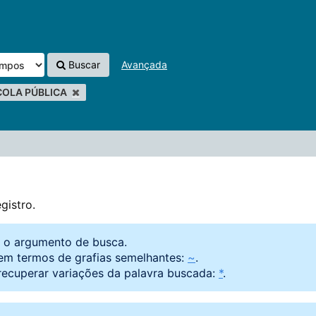
Buscar
Avançada
COLA PÚBLICA
gistro.
o o argumento de busca.
em termos de grafias semelhantes:
~
.
recuperar variações da palavra buscada:
*
.