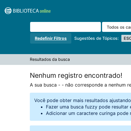
A sua busca -
Pular para o conteúdo
- não corresponde a nenhum registro.
VuFind
Redefinir Filtros
Sugestões de Tópicos:
ES
Resultados da busca
Nenhum registro encontrado!
A sua busca -
- não corresponde a nenhum re
Você pode obter mais resultados ajustand
Fazer uma busca fuzzy pode resultar 
Adicionar um caractere curinga pode 