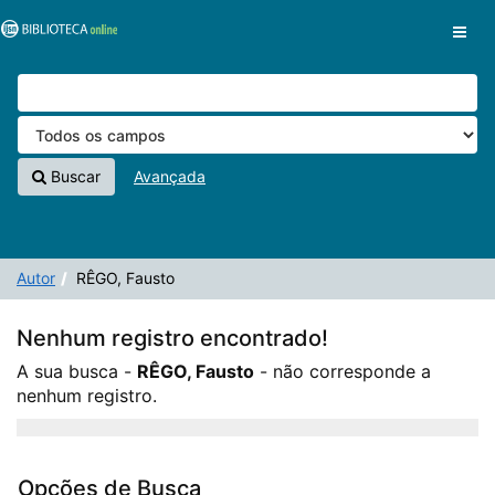
A sua busca -
Pular para o conteúdo
RÊGO, Fausto
- não corresponde a nenhum registro.
VuFind
Buscar
Avançada
Autor
RÊGO, Fausto
Nenhum registro encontrado!
A sua busca -
RÊGO, Fausto
- não corresponde a
nenhum registro.
Opções de Busca