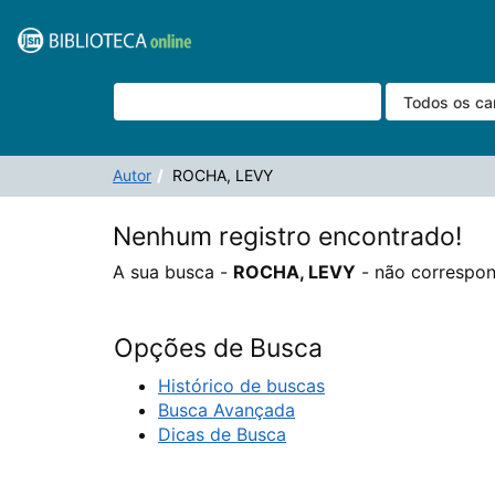
A sua busca -
Pular para o conteúdo
ROCHA, LEVY
- não corresponde a nenhum registro.
VuFind
Autor
ROCHA, LEVY
Nenhum registro encontrado!
A sua busca -
ROCHA, LEVY
- não correspon
Opções de Busca
Histórico de buscas
Busca Avançada
Dicas de Busca