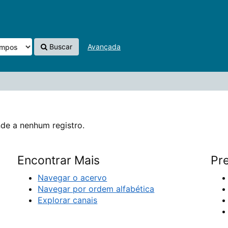
Buscar
Avançada
de a nenhum registro.
Encontrar Mais
Pre
Navegar o acervo
Navegar por ordem alfabética
Explorar canais