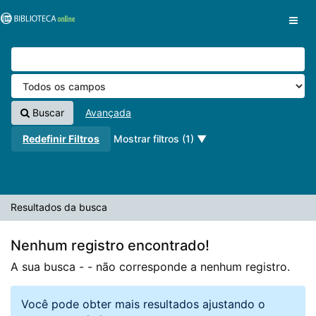
A sua busca -
Pular para o conteúdo
- não corresponde a nenhum registro.
VuFind
Buscar
Avançada
Redefinir Filtros
Mostrar filtros (1)
Resultados da busca
Nenhum registro encontrado!
A sua busca -
- não corresponde a nenhum registro.
Você pode obter mais resultados ajustando o